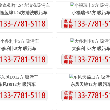
系列：
随车吊
平板车
清障车
防撞缓冲车
逸蓝牌1.24方清洗吸污车
小福瑞卡5方 吸污
家车
搅拌车
沥青洒布车
水泥净浆洒布车
料运输车
干混砂浆运输车
列：
救护车
冷藏车
检修车/抢修车
散装饲料车
采血车/体检车/医疗车
广告车
舞台车
核酸采
小多利卡5方 吸污车
大多利卡​8方 吸污
险品：
1类爆破器材
2类气体厢式
2类气瓶运输车
燃液体厢式
3类易燃液体罐式
油罐车(3类)
4类易
物
6类毒性感染性物质
7类放射性物质
8类腐蚀
项危险物质
9类医疗废物
东风D912方 吸污车
东风天锦12方 吸污