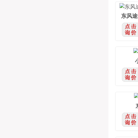
工程运输
东风途
云梯搬
粉料物
特种车系
售货车
1-9类危
3类易
5类氧化
9类杂