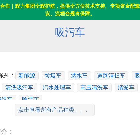
合作｜程力集团全程护航，提供全方位技术支持、专项资金配套
议、流程合规有保障。
吸污车
系列：
新能源
垃圾车
洒水车
道路清扫车
清洗吸污车
污水处理车
高压清洗车
清淤车
清洗车
除雪车
点击查看所有产品种类。。。
系列：
舞台车
核酸采样车
消防车
电源车
排涝车
指挥车/前突车
淋浴车
宿营车
餐车/
简介：
涤车