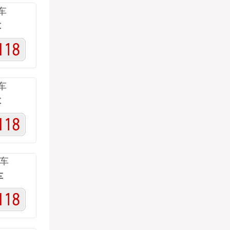
高空作业车
车
样车
车
燃固体
性物质
车