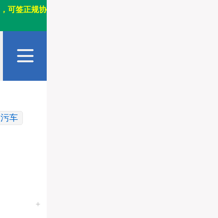
，可签正规协
吸污车
移动储能车
饮食保障车
+