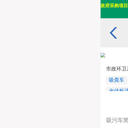
政府采购项目
市政环卫
吸粪车
光伏板
应急装备
抢险车/
吸污车
被服洗