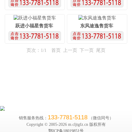
水泥净浆洒布车
粉料物料运输车
干混砂浆运输车
特种车系列：
救护车
冷藏车
检修车/抢修车
散装饲料车
售货车
采血车/体检车/医疗车
广告车
跃进小福星售货车
东风途逸售货车
舞台车
核酸采样车
1-9类危险品：
1类爆破器材
2类气体厢式
2类气瓶运输车
3类易燃液体厢式
3类易燃液体罐式
页次：1/1 首页 上一页 下一页 尾页
油罐车(3类)
4类易燃固体
5类氧化物
6类毒性感染性物质
7类放射性物质
8类腐蚀性物质
9类杂项危险物质
9类医疗废物
133-7781-5118
销售服务热线：
（微信同号）
Copyright © 2005-
2026 m.cljtgfz.cn 版权所有
鄂ICP备18019851号