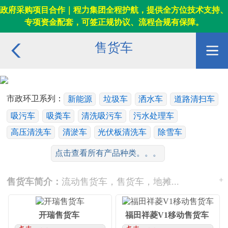
政府采购项目合作｜程力集团全程护航，提供全方位技术支持、
专项资金配套，可签正规协议、流程合规有保障。
售货车
市政环卫系列：
新能源
垃圾车
洒水车
道路清扫车
吸污车
吸粪车
清洗吸污车
污水处理车
高压清洗车
清淤车
光伏板清洗车
除雪车
应急装备系列：
舞台车
核酸采样车
消防车
电源车
点击查看所有产品种类。。。
移动储能车
抢险车/排涝车
指挥车/前突车
淋浴车
+
售货车简介：
流动售货车，售货车，地摊...
宿营车
餐车/饮食保障车
被服洗涤车
工程运输系列：
随车吊
平板车
清障车
防撞缓冲车
高空作业车
云梯搬家车
搅拌车
沥青洒布车
开瑞售货车
福田祥菱V1移动售货车