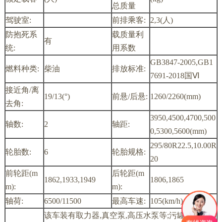
总质量
驾驶室:
前排乘客:
2,3(人)
防抱死系
载质量利
有
统:
用系数
GB3847-2005,GB1
燃料种类:
柴油
排放标准:
7691-2018国Ⅵ
接近角/离
19/13(°)
前悬/后悬:
1260/2260(mm)
去角:
3950,4500,4700,500
轴数:
2
轴距:
0,5300,5600(mm)
295/80R22.5,10.00R
轮胎数:
6
轮胎规格:
20
前轮距(m
后轮距(m
1862,1933,1949
1806,1865
m):
m):
轴荷:
6500/11500
最高车速:
105(km/h)
该车装有取力器,真空泵,高压水泵等;污罐载质量60