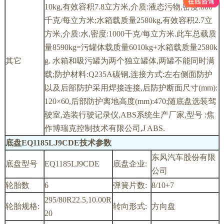
10kg,有效容积7.8立方米,介质:液态污物,密度:800
千克/每立方米;水箱载质量2580kg,有效容积2.7立
方米,介质:水,密度:1000千克/每立方米.此车总载质
量8590kg=污罐体载质量6010kg+水箱载质量2580k
其它
g. 水箱和吸污罐为两个独立罐体,两罐不能同时满
载;防护材料:Q235A碳钢,连接方式:左右侧面防护
以及后部防护采用焊接连接,后防护断面尺寸(mm):
120×60,后部防护离地高度(mm):470;随底盘选装驾
驶室,选装行驶记录仪,ABS系统生产厂家,型号 :焦
作博瑞克控制技术有限公司,J ABS.
底盘EQ1185LJ9CDE技术参数
东风汽车股份有限
底盘型号
EQ1185LJ9CDE
底盘企业:
公司
轮胎数
6
弹簧片数:
8/10+7
295/80R22.5,10.00R
轮胎规格:
转向形式:
方向盘
20