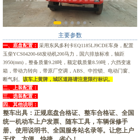
主要参数
一、底盘配置：
采用东风多利卡EQ1185LJ9CDE车身，配置
玉柴YCS04200-68发动机200马力，国六排放标准，轴距
3950(mm)，整备质量9.28吨，额定载质量8.59吨，六挡变速
箱，带动力转向，带原厂空调，ABS、中控锁、电动门窗、
断气刹。
该车上黄牌，城区道路请注意限行标识。
二、上装配置：
三、选装配置：
四、其他说明：
整车出具：正规底盘合格证、整车合格证、全国
统一机动车上户发票、随车工具，车辆保修手
册、使用说明书、全国服务站名录等。让您上户
无优，方便、快捷、省心！