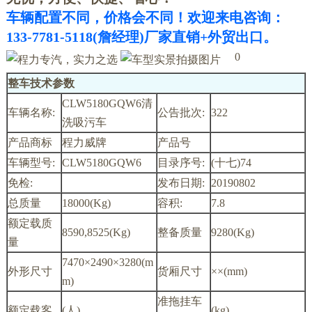
车辆配置不同，价格会不同！欢迎来电咨询：
133-7781-5118(詹经理)厂家直销+外贸出口。
0
整车技术参数
CLW5180GQW6清
车辆名称:
公告批次:
322
洗吸污车
产品商标
程力威牌
产品号
车辆型号:
CLW5180GQW6
目录序号:
(十七)74
免检:
发布日期:
20190802
总质量
18000(Kg)
容积:
7.8
额定载质
8590,8525(Kg)
整备质量
9280(Kg)
量
7470×2490×3280(m
外形尺寸
货厢尺寸
××(mm)
m)
准拖挂车
额定载客
(人)
(kg)