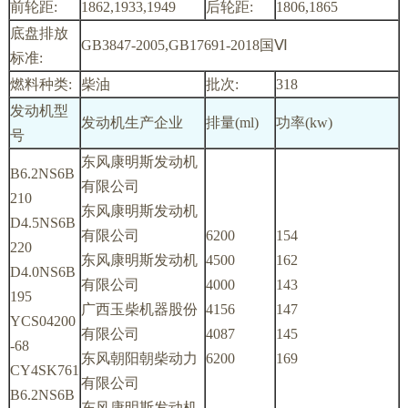
前轮距:
1862,1933,1949
后轮距:
1806,1865
底盘排放
GB3847-2005,GB17691-2018国Ⅵ
标准:
燃料种类:
柴油
批次:
318
发动机型
发动机生产企业
排量(ml)
功率(kw)
号
东风康明斯发动机
B6.2NS6B
有限公司
210
东风康明斯发动机
D4.5NS6B
有限公司
6200
154
220
东风康明斯发动机
4500
162
D4.0NS6B
有限公司
4000
143
195
广西玉柴机器股份
4156
147
YCS04200
有限公司
4087
145
-68
东风朝阳朝柴动力
6200
169
CY4SK761
有限公司
B6.2NS6B
东风康明斯发动机